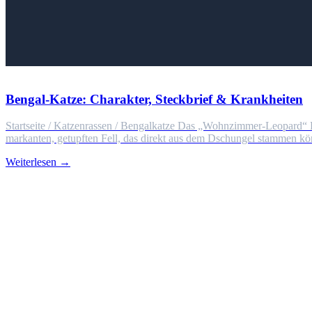
Bengal-Katze: Charakter, Steckbrief & Krankheiten
Startseite / Katzenrassen / Bengalkatze Das „Wohnzimmer-Leopard“ Di
markanten, getupften Fell, das direkt aus dem Dschungel stammen könnt
Weiterlesen →