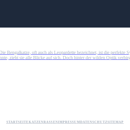
e Bengalkatze, oft auch als Leopardette bezeichnet, ist die perfekte 
e, zieht sie alle Blicke auf sich. Doch hinter der wilden Optik verbirgt
SCHNURREN.DE
STARTSEITE
KATZENRASSEN
IMPRESSUM
DATENSCHUTZ
SITEMAP