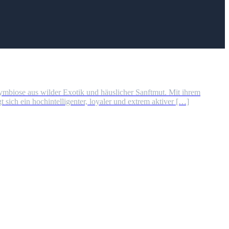
Symbiose aus wilder Exotik und häuslicher Sanftmut. Mit ihrem
 sich ein hochintelligenter, loyaler und extrem aktiver […]