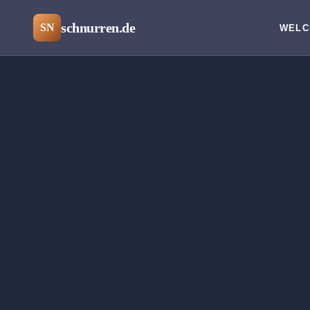
schnurren.de
SN
WELC