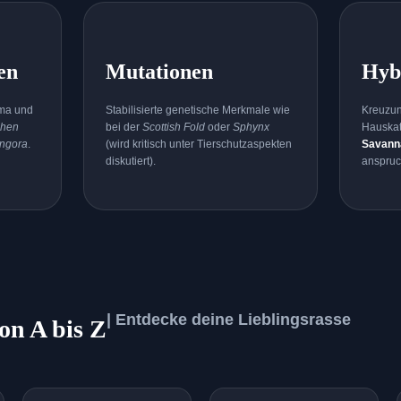
en
Mutationen
Hyb
ima und
Stabilisierte genetische Merkmale wie
Kreuzun
chen
bei der
Scottish Fold
oder
Sphynx
Hauskat
Angora
.
(wird kritisch unter Tierschutzaspekten
Savann
diskutiert).
anspruc
| Entdecke deine Lieblingsrasse
on A bis Z