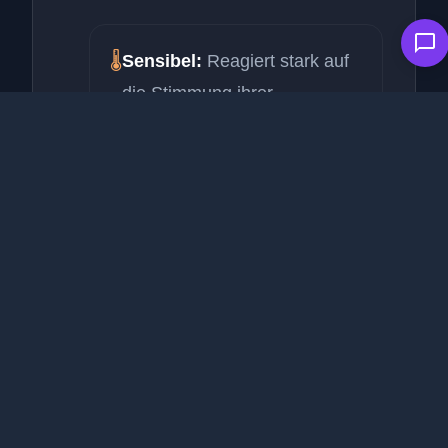
🌡️
Sensibel:
Reagiert stark auf
die Stimmung ihrer
Menschen.
👥
Gesellig:
Braucht zwingend
kätzische Gesellschaft.