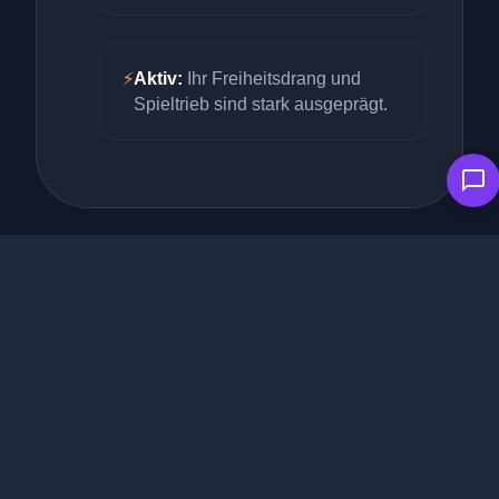
⚡
Aktiv:
Ihr Freiheitsdrang und
Spieltrieb sind stark ausgeprägt.
Haltung & Pflege: Platz für
einen Freigeist
Die Havana ist ein kleiner Abenteurer. Aufgrund ihres
ausgeprägten
Freiheitsdrangs
schätzt sie den
gesicherten Freigang oder den Zugang zu einem
katzensicheren Garten sehr. Wird sie als reine
Indoorkatze gehalten, ist ein enormes Platzangebot
unumgänglich. Sie braucht dreidimensionale
Klettermöglichkeiten und viel Raum zum Toben. Da