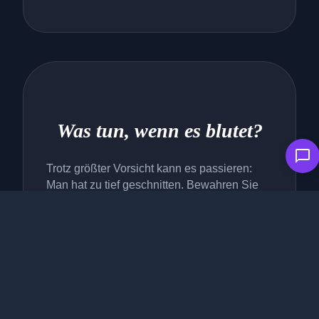
Was tun, wenn es blutet?
Trotz größter Vorsicht kann es passieren:
Man hat zu tief geschnitten. Bewahren Sie
Ruhe, damit sich Ihre Panik nicht auf die
Katze überträgt. Ein kleiner Schnitt blutet
meist stark, ist aber selten gefährlich.
Drücken Sie ein sauberes Tuch oder einen
Blutstiller-Stift (aus dem Fachhandel oder
der Apotheke) auf die Wunde. Auch ein
kurzes Eintauchen der Pfote in etwas Mehl